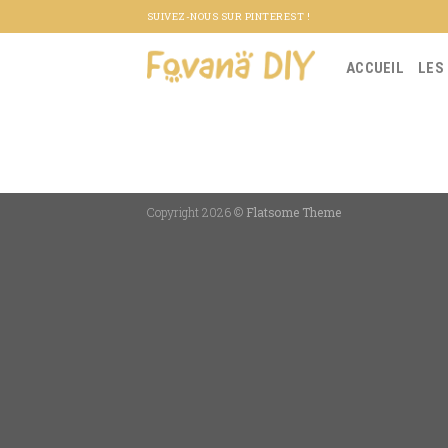
Skip
SUIVEZ-NOUS SUR PINTEREST !
to
content
ACCUEIL
LES
Copyright 2026 ©
Flatsome Theme